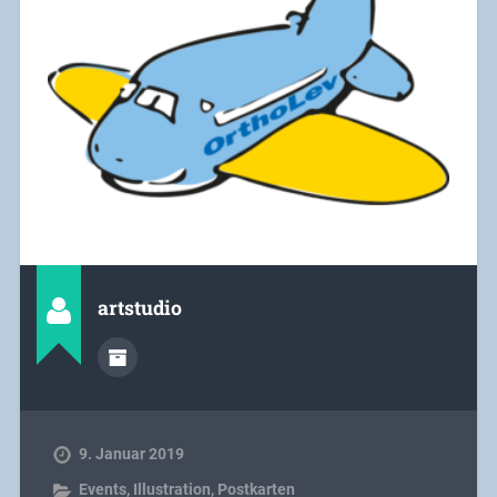
artstudio
9. Januar 2019
Events
,
Illustration
,
Postkarten