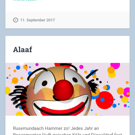
11. September 2017
Alaaf
Rusemundaach Hammer zo! Jedes Jahr an
Rosenmontag läuft zwischen Köln und Düsseldorf fast